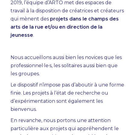
2019, l’équipe d’ARTO met des espaces de
travail à la disposition de créatrices et créateurs
qui mènent des
projets dans le champs des
arts de la rue et/ou en direction de la
jeunesse
.
AGENDA
Nous accueillons aussi bien les novices que les
TEMPS FORTS
professionnel·le·s, les solitaires aussi bien que
les groupes.
VOUS + NOUS
Le dispositif n’impose pas d’aboutir à une forme
INFOS PRATIQUES
finie. Les projets à l’état de recherche ou
d’expérimentation sont également les
BILLETTERIE
bienvenus.
En revanche, nous portons une attention
particulière aux projets qui appréhendent le