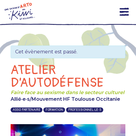
Skip
to
content
Cet évènement est passé.
ATELIER
D’AUTODÉFENSE
Faire face au sexisme dans le secteur culturel
Allié·e·s/Mouvement HF Toulouse Occitanie
ASSO PARTENAIRE
FORMATION
PROFESSIONNEL·LE·S