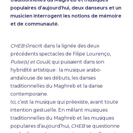
AGENDA
populaires d’aujourd’hui, deux danseurs et un
TEMPS FORTS
musicien interrogent les notions de mémoire
et de communauté.
VOUS + NOUS
INFOS PRATIQUES
CHEB
s’inscrit dans la lignée des deux
BILLETTERIE
précédents spectacles de Filipe Lourenço,
Pulse(s) et Gouâl
, qui puisaient dans son
hybridité artistique : la musique arabo-
andalouse de ses débuts, les danses
traditionnelles du Maghreb et la danse
contemporaine.
Ici, c’est la musique qui préexiste, avant toute
intention gestuelle. En mêlant musiques
traditionnelles du Maghreb et les musiques
populaires d’aujourd’hui,
CHEB
se questionne