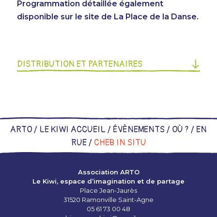
Programmation détaillée également
disponible sur le
site de La Place de la Danse
.
DISTRIBUTION ET PARTENAIRES
ARTO /
LE KIWI ACCUEIL
/
ÉVÈNEMENTS
/
OÙ ?
/
EN
RUE
/
CHEB IN SITU
Association ARTO
Le Kiwi, espace d’imagination et de partage
Place Jean-Jaurès
31520 Ramonville Saint-Agne
05 61 73 00 48