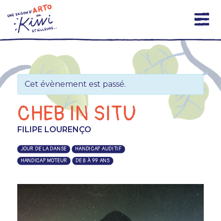
Skip
to
content
Cet évènement est passé.
CHEB IN SITU
FILIPE LOURENÇO
JOUR DE LA DANSE
HANDICAP AUDITIF
HANDICAP MOTEUR
DE 8 À 99 ANS