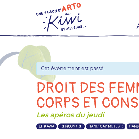
Skip
to
content
Cet évènement est passé.
DROIT DES FEM
CORPS ET CON
Les apéros du jeudi
LE KAWA
RENCONTRE
HANDICAP MOTEUR
HAND