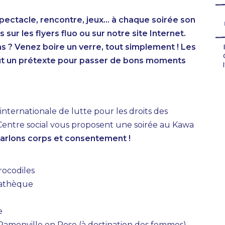
 Spectacle, rencontre, jeux… à chaque soirée son
r les flyers fluo ou sur notre site Internet.
as ? Venez boire un verre, tout simplement ! Les
out un prétexte pour passer de bons moments
internationale de lutte pour les droits des
Centre social vous proposent une soirée au Kawa
arlons corps et consentement !
rocodiles
iathèque
e
 Ramonville en Rose (à destination des femmes)