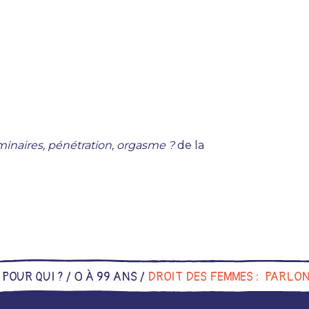
minaires, pénétration, orgasme ?
de la
/
POUR QUI ?
/
0 À 99 ANS
/
DROIT DES FEMMES : PARLO