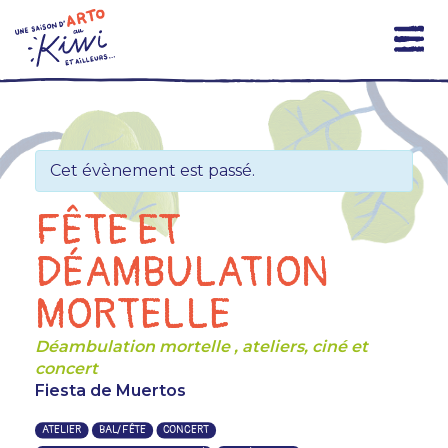
Skip
to
content
Cet évènement est passé.
FÊTE ET
DÉAMBULATION
MORTELLE
Déambulation mortelle , ateliers, ciné et
concert
Fiesta de Muertos
ATELIER
BAL/FÊTE
CONCERT