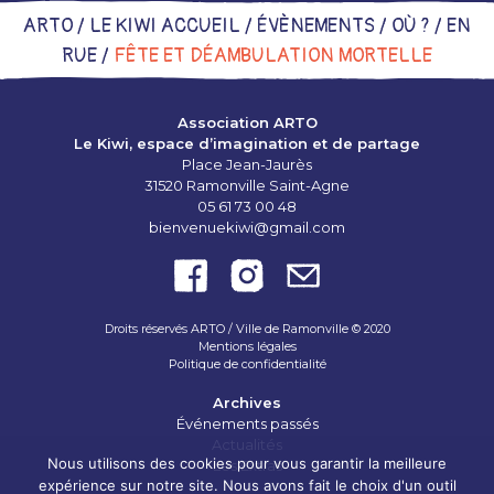
ARTO /
LE KIWI ACCUEIL
/
ÉVÈNEMENTS
/
OÙ ?
/
EN
RUE
/
FÊTE ET DÉAMBULATION MORTELLE
Association ARTO
Le Kiwi, espace d’imagination et de partage
Place Jean-Jaurès
31520 Ramonville Saint-Agne
05 61 73 00 48
bienvenuekiwi@gmail.com
Droits réservés ARTO / Ville de Ramonville © 2020
Mentions légales
Politique de confidentialité
Archives
Événements passés
Actualités
LE PROJET D’ARTO
Nous utilisons des cookies pour vous garantir la meilleure
Les Extras
expérience sur notre site. Nous avons fait le choix d'un outil