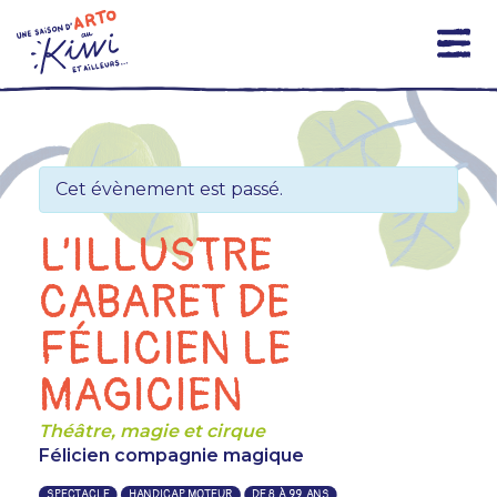
Skip
to
content
Cet évènement est passé.
L’ILLUSTRE
CABARET DE
FÉLICIEN LE
MAGICIEN
Théâtre, magie et cirque
Félicien compagnie magique
SPECTACLE
HANDICAP MOTEUR
DE 8 À 99 ANS