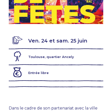
Ven. 24 et sam. 25 juin
AGENDA
Toulouse, quartier Ancely
TEMPS FORTS
VOUS + NOUS
Entrée libre
INFOS PRATIQUES
BILLETTERIE
Dans le cadre de son partenariat avec la ville