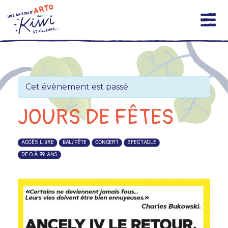
Skip
to
content
Cet évènement est passé.
JOURS DE FÊTES
ACCÈS LIBRE
BAL/FÊTE
CONCERT
SPECTACLE
DE 0 À 99 ANS