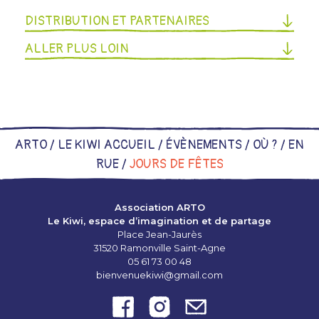
DISTRIBUTION ET PARTENAIRES
ALLER PLUS LOIN
ARTO /
LE KIWI ACCUEIL
/
ÉVÈNEMENTS
/
OÙ ?
/
EN
RUE
/
JOURS DE FÊTES
Association ARTO
Le Kiwi, espace d’imagination et de partage
Place Jean-Jaurès
31520 Ramonville Saint-Agne
05 61 73 00 48
bienvenuekiwi@gmail.com