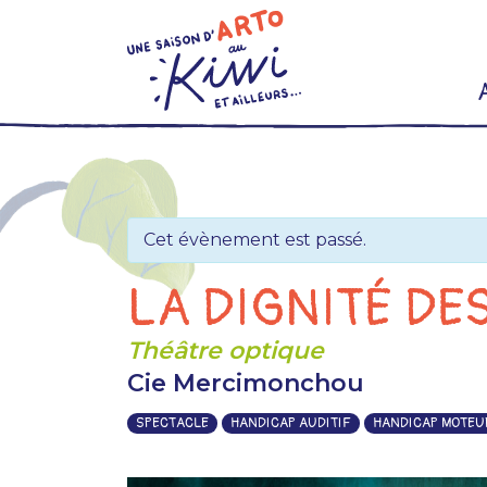
Skip
to
content
Cet évènement est passé.
LA DIGNITÉ DE
Théâtre optique
Cie Mercimonchou
SPECTACLE
HANDICAP AUDITIF
HANDICAP MOTEU