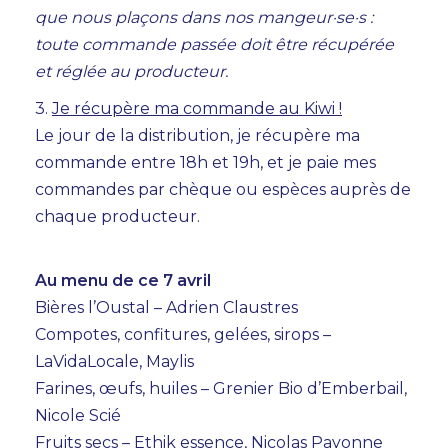
que nous plaçons dans nos mangeur·se·s :
AGENDA
toute commande passée doit être récupérée
TEMPS FORTS
et réglée au producteur.
3.
Je récupère ma commande au Kiwi !
VOUS + NOUS
Le jour de la distribution, je récupère ma
INFOS PRATIQUES
commande entre 18h et 19h, et je paie mes
commandes par chèque ou espèces auprès de
BILLETTERIE
chaque producteur.
Au menu de ce 7 avril
Bières l’Oustal – Adrien Claustres
Compotes, confitures, gelées, sirops –
LaVidaLocale, Maylis
Farines, œufs, huiles – Grenier Bio d’Emberbail,
Nicole Scié
Fruits secs – Ethik essence, Nicolas Payonne