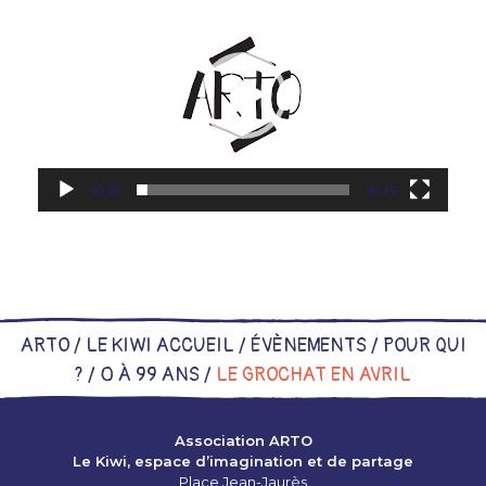
vidéo
00:00
00:45
ARTO /
LE KIWI ACCUEIL
/
ÉVÈNEMENTS
/
POUR QUI
?
/
0 À 99 ANS
/
LE GROCHAT EN AVRIL
Association ARTO
Le Kiwi, espace d’imagination et de partage
Place Jean-Jaurès