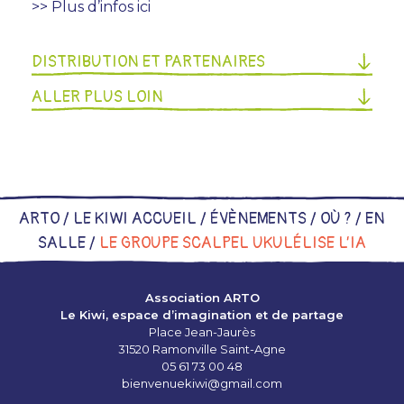
>> Plus d’infos ici
DISTRIBUTION ET PARTENAIRES
ALLER PLUS LOIN
ARTO /
LE KIWI ACCUEIL
/
ÉVÈNEMENTS
/
OÙ ?
/
EN
SALLE
/
LE GROUPE SCALPEL UKULÉLISE L’IA
Association ARTO
Le Kiwi, espace d’imagination et de partage
Place Jean-Jaurès
31520 Ramonville Saint-Agne
05 61 73 00 48
bienvenuekiwi@gmail.com