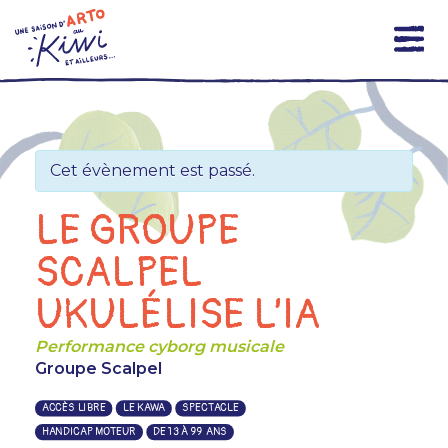
Skip
to
content
Cet évènement est passé.
LE GROUPE
SCALPEL
UKULÉLISE L’IA
Performance cyborg musicale
Groupe Scalpel
ACCÈS LIBRE
LE KAWA
SPECTACLE
HANDICAP MOTEUR
DE 13 À 99 ANS