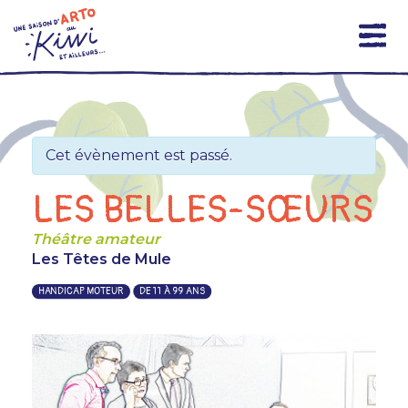
Skip
to
content
Cet évènement est passé.
LES BELLES-SŒURS
Théâtre amateur
Les Têtes de Mule
HANDICAP MOTEUR
DE 11 À 99 ANS