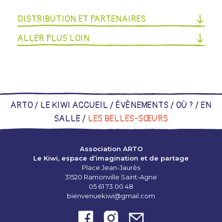
DISTRIBUTION ET PARTENAIRES
ALLER PLUS LOIN
ARTO /
LE KIWI ACCUEIL
/
ÉVÈNEMENTS
/
OÙ ?
/
EN
SALLE
/
LES BELLES-SŒURS
Association ARTO
Le Kiwi, espace d’imagination et de partage
Place Jean-Jaurès
31520 Ramonville Saint-Agne
05 61 73 00 48
bienvenuekiwi@gmail.com