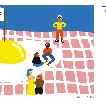
© Junie Briffaz