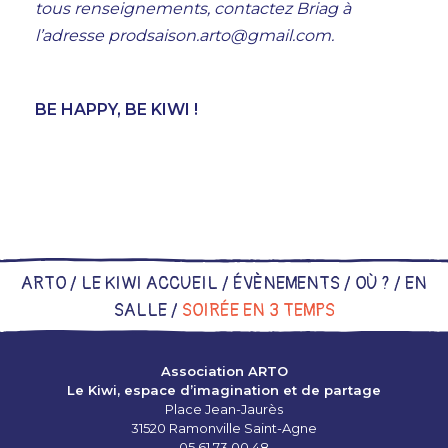
tous renseignements, contactez Briag à
l’adresse prodsaison.arto@gmail.com.
BE HAPPY, BE KIWI !
ARTO /
LE KIWI ACCUEIL
/
ÉVÈNEMENTS
/
OÙ ?
/
EN
SALLE
/
SOIRÉE EN 3 TEMPS
Association ARTO
Le Kiwi, espace d’imagination et de partage
Place Jean-Jaurès
31520 Ramonville Saint-Agne
05 61 73 00 48