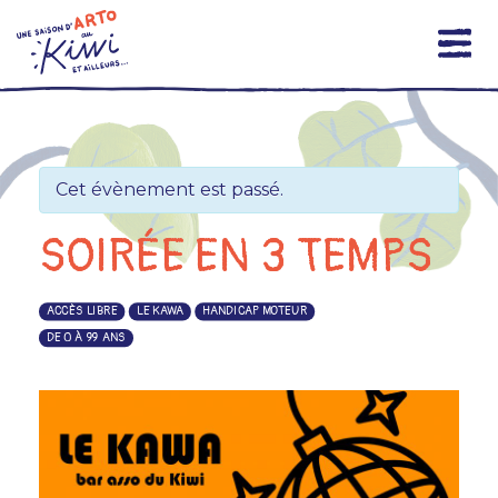
Skip
to
content
Cet évènement est passé.
SOIRÉE EN 3 TEMPS
ACCÈS LIBRE
LE KAWA
HANDICAP MOTEUR
DE 0 À 99 ANS