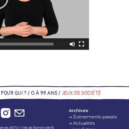
01:30
/
POUR QUI ?
/
0 À 99 ANS
/
JEUX DE SOCIÉTÉ
Archives
Événements passés
Actualités
éservés ARTO / Ville de Ramonville ©