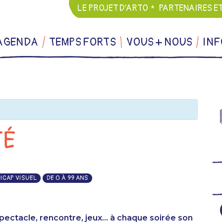
LE PROJET D’ARTO
PARTENAIRES E
AGENDA
TEMPS FORTS
VOUS + NOUS
INF
TÉ
ICAP VISUEL
DE 0 À 99 ANS
 Spectacle, rencontre, jeux… à chaque soirée son