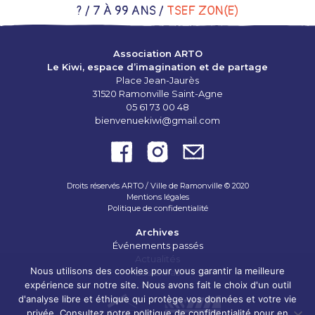
?
/
7 À 99 ANS
/
TSEF ZON(E)
Association ARTO
Le Kiwi, espace d’imagination et de partage
Place Jean-Jaurès
31520 Ramonville Saint-Agne
05 61 73 00 48
bienvenuekiwi@gmail.com
Droits réservés ARTO / Ville de Ramonville © 2020
Mentions légales
Politique de confidentialité
Archives
Événements passés
Actualités
LE PROJET D’ARTO
Nous utilisons des cookies pour vous garantir la meilleure
Les Extras
expérience sur notre site. Nous avons fait le choix d'un outil
PARTENAIRES ET RÉSEAUX
d'analyse libre et éthique qui protège vos données et votre vie
privée. Consultez notre politique de confidentialité pour en