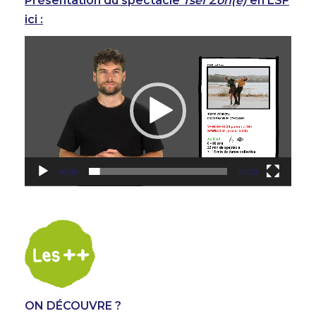
Présentation du spectacle
Tsef Zon(e)
en LSF
ici :
Lecteur
vidéo
00:00
00:29
ON DÉCOUVRE ?