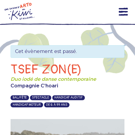
Skip
to
content
Cet évènement est passé.
TSEF ZON(E)
Duo iodé de danse contemporaine
Compagnie C’hoari
BAL/FÊTE
SPECTACLE
HANDICAP AUDITIF
HANDICAP MOTEUR
DE 6 À 99 ANS