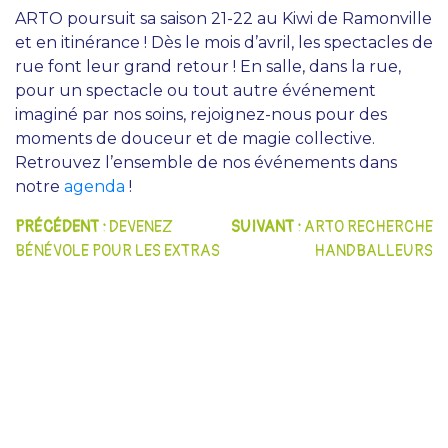
ARTO poursuit sa saison 21-22 au Kiwi de Ramonville
et en itinérance ! Dès le mois d’avril, les spectacles de
rue font leur grand retour ! En salle, dans la rue,
pour un spectacle ou tout autre événement
imaginé par nos soins, rejoignez-nous pour des
AGENDA
moments de douceur et de magie collective.
Retrouvez l’ensemble de nos événements dans
TEMPS FORTS
notre
agenda
!
NAVIGATION
VOUS + NOUS
PRÉCÉDENT :
DEVENEZ
SUIVANT :
ARTO RECHERCHE
BÉNÉVOLE POUR LES EXTRAS
HANDBALLEURS
DE
INFOS PRATIQUES
L’ARTICLE
BILLETTERIE