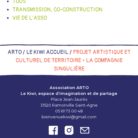
TOUS
TRANSMISSION, CO-CONSTRUCTION
VIE DE L'ASSO
ARTO /
LE KIWI ACCUEIL
/
PROJET ARTISTIQUE ET
CULTUREL DE TERRITOIRE • LA COMPAGNIE
SINGULIÈRE
Association ARTO
Le Kiwi, espace d’imagination et de partage
Place Jean-Jaurès
31520 Ramonville Saint-Agne
05 61 73 00 48
bienvenuekiwi@gmail.com