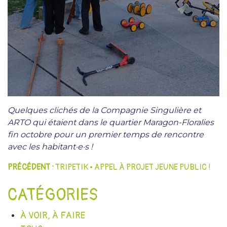
Quelques clichés de la Compagnie Singulière et
ARTO qui étaient dans le quartier Maragon-Floralies
fin octobre pour un premier temps de rencontre
avec les habitant·e·s !
NAVIGATION
PRÉCÉDENT :
TRIPETIK • APPEL À PROJET JEUNE PUBLIC !
DE
CATÉGORIES
L’ARTICLE
À VOIR, À FAIRE